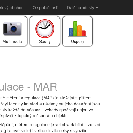
etový obchod
O společnosti
Další produkty
Mutimédia
Scény
Úspory
gulace - MAR
ně měření a regulace (MAR) je stěžejním pilířem
ždyť tepelný komfort a náklady na jeho dosažení jsou
ekty každé domácnosti. výhody spočívají nejen ve
ispívají k tepelným úsporám objektu.
tápění, měření a regulace je velmi variabilní. Lze s ní
 (plynové kotle) i velice složité celky s využitím