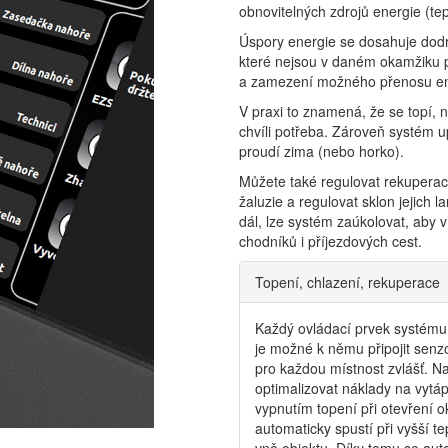
obnovitelných zdrojů energie (tep
Úspory energie se dosahuje dodr
které nejsou v daném okamžiku 
a zamezení možného přenosu en
V praxi to znamená, že se topí, n
chvíli potřeba. Zároveň systém 
proudí zima (nebo horko).
Můžete také regulovat rekuperaci
žaluzie a regulovat sklon jejich la
dál, lze systém zaúkolovat, aby 
chodníků i příjezdových cest.
Topení, chlazení, rekuperace
Každý ovládací prvek systém
je možné k němu připojit senzo
pro každou místnost zvlášť. 
optimalizovat náklady na vytá
vypnutím topení při otevření o
automaticky spustí při vyšší t