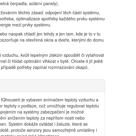
elná čerpadla, solární panely).
žováním těchto zásad: odpojení těch částí systému,
potřeba, optimalizace spotřeby každého prvku systému
ergie mezi prvky systému.
ebo naopak chladí jen tehdy a jen tam, kde je to v tu
upozorňuje na otevřená okna a dveře, kterými do domu
 vzduchu, kvůli tepelným ziskům spouštět či vytahovat
mel či hlídat optimální vlhkost v bytě. Chcete-li jít ještě
v případě potřeby zapínal rozmrazování okapů,
u IQhouse® je vybaven snímačem teploty vzduchu a
r teploty v podlaze, což umožňuje regulovat teplotu
Napojením na systémy zabezpečení je možné
pění snížením teploty za nepřítom nosti nebo
ken. Systém dokáže ovládat i žaluzie, které se
eplotě, protože senzory jsou samozřejmě umístěny i