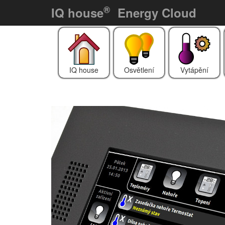
®
IQ house
Energy Cloud
IQ house
Osvětlení
Vytápění