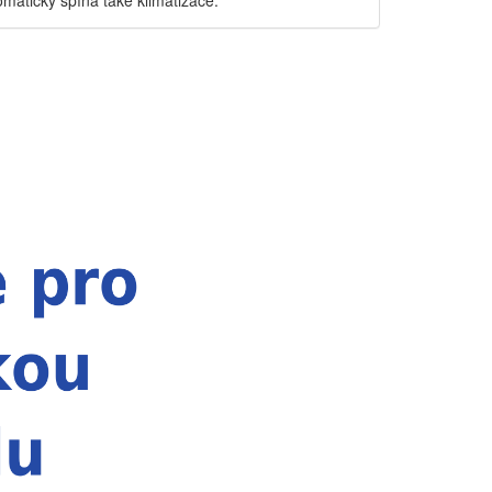
maticky spíná také klimatizace.