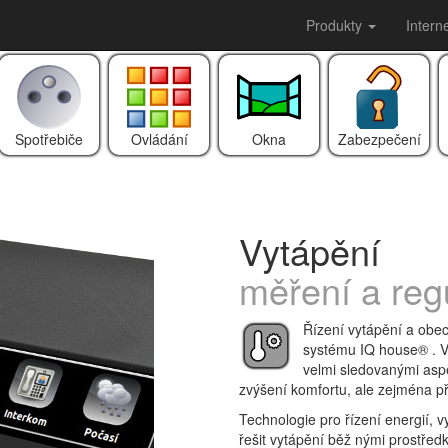
Produkty
Intern
Spotřebiče
Ovládání
Okna
Zabezpečení
Vytápění
měření a re
Řízení vytápění a obec
systému IQ house® . V
velmi sledovanými asp
zvýšení komfortu, ale zejména př
Technologie pro řízení energií, vy
řešit vytápění běž nými prostředky